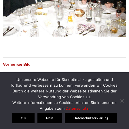
Vorheriges Bild
Nächstes Bild
Um unsere Webseite für Sie optimal zu gestalten und
fortlaufend verbessern zu können, verwenden wir Cookies.
Durch die weitere Nutzung der Webseite stimmen Sie der
Verwendung von Cookies zu.
Weitere Informationen zu Cookies erhalten Sie in unseren
© 2018 | Alt-Herren-Corps Hannover
Angaben zum
Datenschutz
.
OK
Nein
Datenschutzerklärung