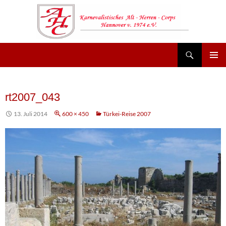
Suchen
AHC Hannover
Zum
Inhalt
springen
rt2007_043
13. Juli 2014
600 × 450
Türkei-Reise 2007