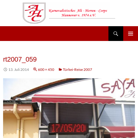
Suchen
AHC Hannover
Zum
Inhalt
springen
rt2007_059
13. Juli 2014
600 × 450
Türkei-Reise 2007